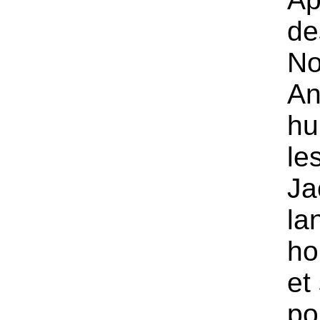
de
No
An
hu
le
Ja
la
ho
et
po