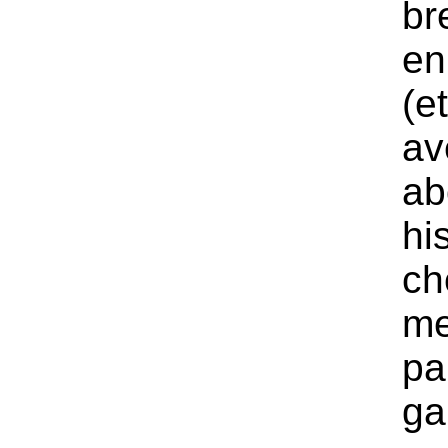
br
en
(e
av
ab
hi
ch
me
pa
gal