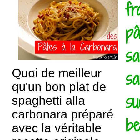
fr
pâ
sa
Quoi de meilleur
sa
qu'un bon plat de
su
spaghetti alla
carbonara préparé
be
avec la véritable