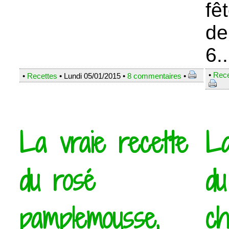
fêt
de
6..
•
Rece
•
Recettes
• Lundi 05/01/2015 •
8 commentaires
•
La vraie recette
La
du rosé
du
pamplemousse,
ch