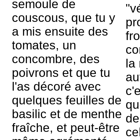
semoule de
"v
couscous, que tu y
pr
a mis ensuite des
fr
tomates, un
co
concombre, des
la
poivrons et que tu
au
l'as décoré avec
c'
quelques feuilles de
qu
basilic et de menthe
de
fraîche, et peut-être
ce