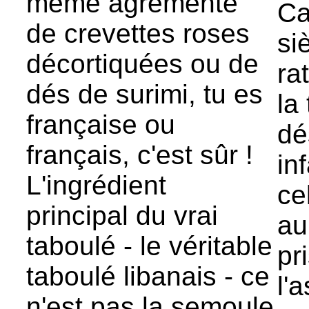
même agrémenté
Ca
de crevettes roses
si
décortiquées ou de
ra
dés de surimi, tu es
la 
française ou
dé
français, c'est sûr !
in
L'ingrédient
ce
principal du vrai
au
taboulé - le véritable
pr
taboulé libanais - ce
l'
n'est pas la semoule