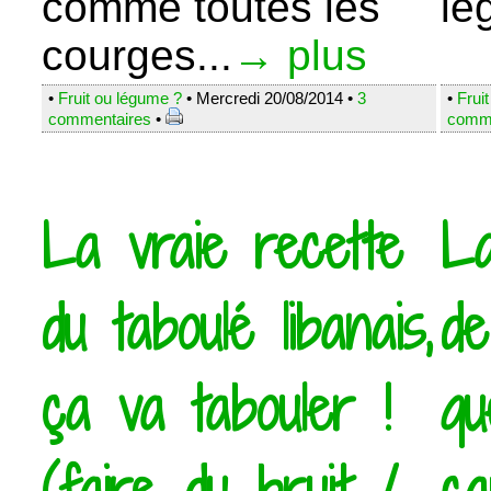
comme toutes les
lé
courges...
→ plus
•
Fruit ou légume ?
• Mercredi 20/08/2014 •
3
•
Frui
commentaires
•
comme
La vraie recette
La
du taboulé libanais,
de
ça va tabouler !
qu
(faire du bruit /
ca