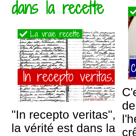
dans la recette
C'
de
"In recepto veritas",
l'
la vérité est dans la
cr