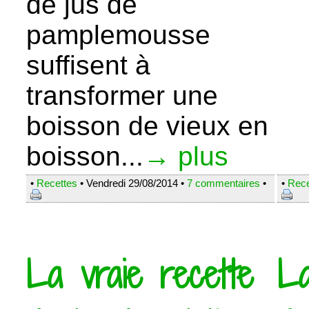
de jus de
pamplemousse
suffisent à
transformer une
boisson de vieux en
boisson...
→ plus
•
Recettes
• Vendredi 29/08/2014 •
7 commentaires
•
•
Rece
La vraie recette
La