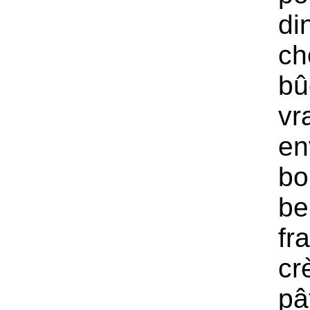
di
ch
bû
vr
en
bo
be
fr
cr
pâ