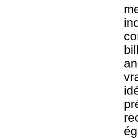
me
in
co
bil
an
vr
id
pr
re
ég