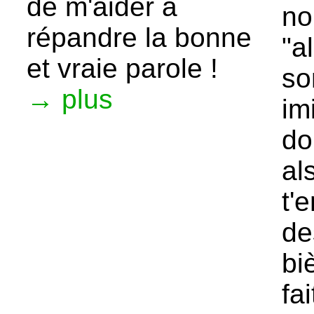
de m'aider à
no
répandre la bonne
"a
et vraie parole !
so
→ plus
im
do
al
t'
de
bi
fa