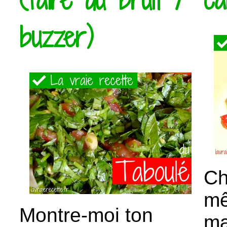
buzzer)
Ch
mê
Montre-moi ton
ma