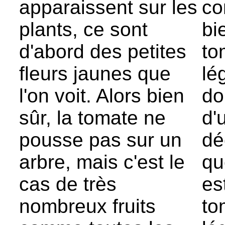
apparaissent sur les
co
plants, ce sont
bi
d'abord des petites
to
fleurs jaunes que
lé
l'on voit. Alors bien
do
sûr, la tomate ne
d'
pousse pas sur un
dé
arbre, mais c'est le
qu
cas de très
es
nombreux fruits
to