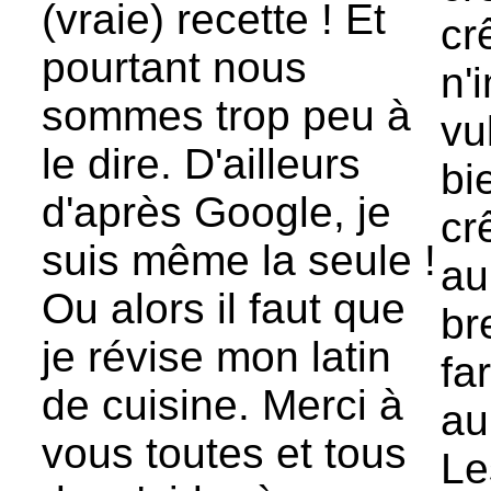
(vraie) recette ! Et
cr
pourtant nous
n'
sommes trop peu à
vu
le dire. D'ailleurs
bi
d'après Google, je
cr
suis même la seule !
au
Ou alors il faut que
br
je révise mon latin
fa
de cuisine. Merci à
au
vous toutes et tous
Le