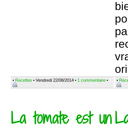
bi
po
pa
re
vr
ori
•
Recettes
• Vendredi 22/08/2014 •
1 commentaire
•
•
Rece
La tomate est un
La