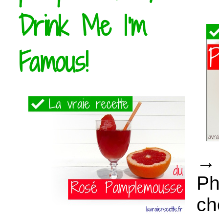
Drink Me I'm
Famous!
→ 
Ph
ch