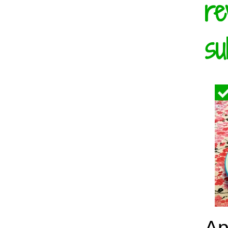
re
su
Ap