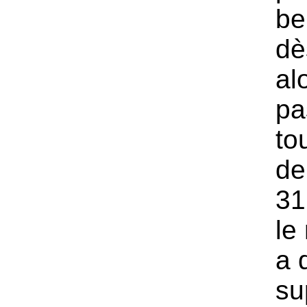
be
dè
al
pa
to
de
31
le
a 
su