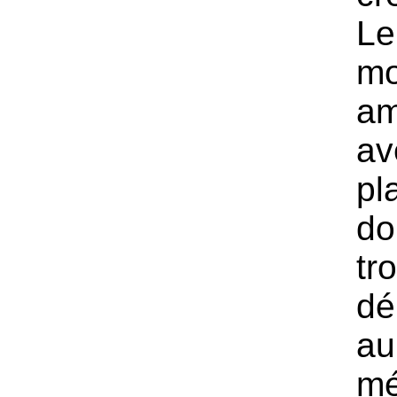
Le
mo
am
av
pl
do
tr
dé
au
mé