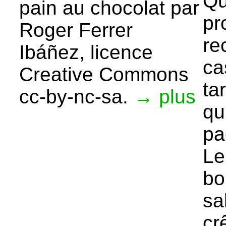
Qu
pain au chocolat par
pr
Roger Ferrer
re
Ibáñez, licence
ca
Creative Commons
tar
cc-by-nc-sa.
→ plus
qu
pa
Le
bo
sa
cr