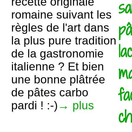
recette originale
s
romaine suivant les
pâ
règles de l'art dans
la plus pure tradition
la
de la gastronomie
italienne ? Et bien
ma
une bonne plâtrée
fa
de pâtes carbo
pardi ! :-)
→ plus
ch