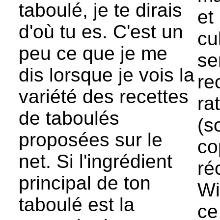
taboulé, je te dirais
et
d'où tu es. C'est un
cu
peu ce que je me
se
dis lorsque je vois la
re
variété des recettes
ra
de taboulés
(s
proposées sur le
co
net. Si l'ingrédient
ré
principal de ton
Wi
taboulé est la
ce