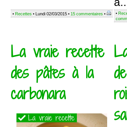
a..
•
Rece
•
Recettes
• Lundi 02/03/2015 •
15 commentaires
•
comme
La vraie recette
La
des pâtes à la
de
carbonara
ro
sa